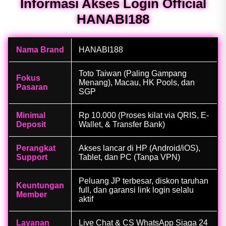
Informasi Akses Login Official
HANABI188
Nama Brand
HANABI188
Toto Taiwan (Paling Gampang
Fokus
Menang), Macau, HK Pools, dan
Pasaran
SGP
Minimal
Rp 10.000 (Proses kilat via QRIS, E-
Deposit
Wallet, & Transfer Bank)
Perangkat
Akses lancar di HP (Android/iOS),
Support
Tablet, dan PC (Tanpa VPN)
Peluang JP terbesar, diskon taruhan
Keuntungan
full, dan garansi link login selalu
Member
aktif
Layanan
Live Chat & CS WhatsApp Siaga 24