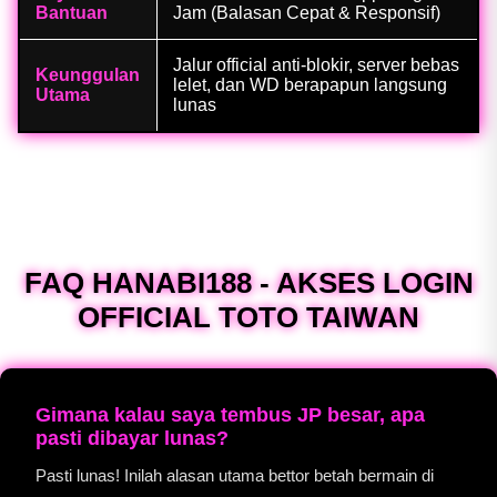
Bantuan
Jam (Balasan Cepat & Responsif)
Jalur official anti-blokir, server bebas
Keunggulan
lelet, dan WD berapapun langsung
Utama
lunas
FAQ HANABI188 - AKSES LOGIN
OFFICIAL TOTO TAIWAN
Gimana kalau saya tembus JP besar, apa
pasti dibayar lunas?
Pasti lunas! Inilah alasan utama bettor betah bermain di