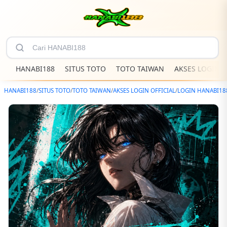
HANABI188
SITUS TOTO
TOTO TAIWAN
AKSES LOGIN O
HANABI188
/
SITUS TOTO
/
TOTO TAIWAN
/
AKSES LOGIN OFFICIAL
/
LOGIN HANABI18