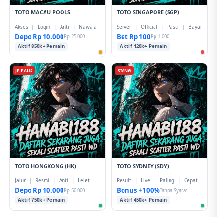
TOTO MACAU POOLS
TOTO SINGAPORE (SGP)
Akses
|
Login
|
Anti
|
Nawala
Server
|
Official
|
Pasti
|
Bayar
Depo Rp 10.000
Bet Rp 100
Rp 25.000
Rp 1.000
Aktif 850k+ Pemain
Aktif 120k+ Pemain
JP PAUS
SIANG
TOTO HONGKONG (HK)
TOTO SYDNEY (SDY)
Jalur
|
Resmi
|
Anti
|
Lelet
Result
|
Live
|
Paling
|
Cepat
Depo Rp 10.000
Bonus +100%
Rp 50.000
Tanpa Syarat
Aktif 750k+ Pemain
Aktif 450k+ Pemain