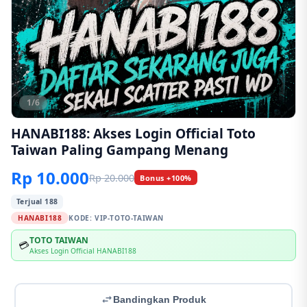
1/6
HANABI188: Akses Login Official Toto
Taiwan Paling Gampang Menang
Rp 10.000
Rp 20.000
Bonus +100%
Terjual 188
HANABI188
KODE:
VIP-TOTO-TAIWAN
TOTO TAIWAN
💳
Akses Login Official HANABI188
Bandingkan Produk